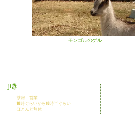
​モンゴルのゲル
jiき
Ser
茶房 営業
- dri
- enj
10時ぐらいから18時半ぐらい
- stay
ほとんど無休
- ca