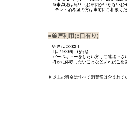
※未満児は無料（お布団がいらないお
テント泊希望の方は事前にご相談くだ
■釜戸利用(3口有り)
釜戸代
2000
円
1口 /
500
圓 (薪代)
バーベキューをしたい方はご連絡下さ
ほかに体験したいことなどあればご相
▶︎以上の料金はすべて消費税は含まれて