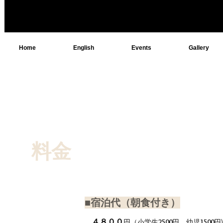
Home
English
Events
Gallery
料金
■宿泊代（朝食付き）
４８
０
０
円（小学生
2500
円 幼児
1500
円