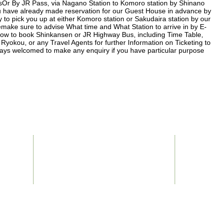
sOr By JR Pass, via Nagano Station to Komoro station by Shinano
you have already made reservation for our Guest House in advance by
 to pick you up at either Komoro station or Sakudaira station by our
make sure to advise What time and What Station to arrive in by E-
ly how to book Shinkansen or JR Highway Bus, including Time Table,
Ryokou, or any Travel Agents for further Information on Ticketing to
ays welcomed to make any enquiry if you have particular purpose
Services
- drink&eat
- enjoy nature
- stay
- campcamping