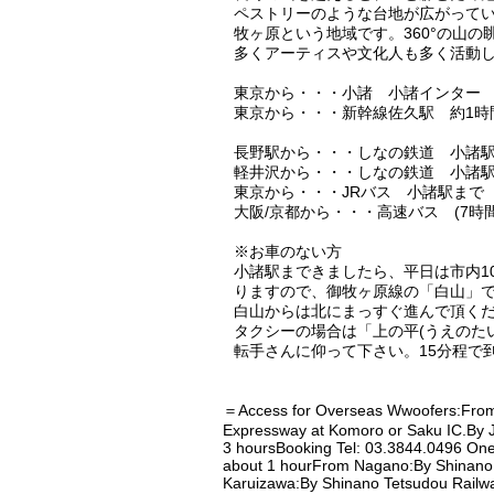
ペストリーのような台地が広がって
牧ヶ原という地域です。360°の山の
多くアーティスや文化人も多く活動
東京から・・・小諸 小諸インター
東京から・・・新幹線佐久駅 約1時
長野駅から・・・しなの鉄道 小諸駅下
軽井沢から・・・しなの鉄道 小諸駅下
東京から・・・JRバス 小諸駅まで (
大阪/京都から・・・高速バス (7時間程
※お車のない方
小諸駅まできましたら、平日は市内1
りますので、御牧ヶ原線の「白山」
白山からは北にまっすぐ進んで頂く
タクシーの場合は「上の平(うえのた
転手さんに仰って下さい。15分程で
＝Access for Overseas Wwoofers:From T
Expressway at Komoro or Saku IC.By 
3 hoursBooking Tel: 03.3844.0496 One 
about 1 hourFrom Nagano:By Shinano 
Karuizawa:By Shinano Tetsudou Railwa