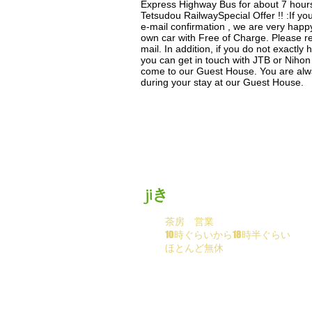
Express Highway Bus for about 7 hour
Tetsudou RailwaySpecial Offer !! :If 
e-mail confirmation , we are very happy
own car with Free of Charge. Please re
mail. In addition, if you do not exact
you can get in touch with JTB or Nihon 
come to our Guest House. You are alw
during your stay at our Guest House.
jiき
茶房 営業
10時ぐらいから18時半ぐらい
ほとんど無休